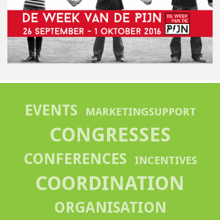
EVENTS
MARKETINGSUPPORT
CONGRESSES
CONFERENCES
INCENTIVES
COORDINATION
ORGANISATION