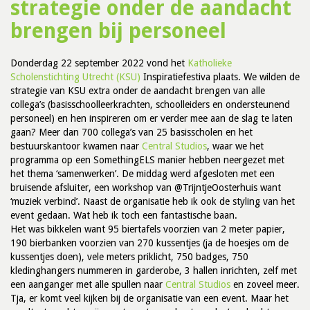
strategie onder de aandacht
brengen bij personeel
Donderdag 22 september 2022 vond het
Katholieke
Scholenstichting Utrecht (KSU)
Inspiratiefestiva plaats. We wilden de
strategie van KSU extra onder de aandacht brengen van alle
collega’s (basisschoolleerkrachten, schoolleiders en ondersteunend
personeel) en hen inspireren om er verder mee aan de slag te laten
gaan? Meer dan 700 collega’s van 25 basisscholen en het
bestuurskantoor kwamen naar
Central Studios
, waar we het
programma op een SomethingELS manier hebben neergezet met
het thema ‘samenwerken’. De middag werd afgesloten met een
bruisende afsluiter, een workshop van @TrijntjeOosterhuis want
‘muziek verbind’. Naast de organisatie heb ik ook de styling van het
event gedaan. Wat heb ik toch een fantastische baan.
Het was bikkelen want 95 biertafels voorzien van 2 meter papier,
190 bierbanken voorzien van 270 kussentjes (ja de hoesjes om de
kussentjes doen), vele meters priklicht, 750 badges, 750
kledinghangers nummeren in garderobe, 3 hallen inrichten, zelf met
een aanganger met alle spullen naar
Central Studios
en zoveel meer.
Tja, er komt veel kijken bij de organisatie van een event. Maar het