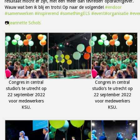
resultaat mocht er zijn, met een ‘meer dan tevreden’ opdrachtgever.
Wauw wat ben ik blij en trots! Op naar de volgende!
#endoor
#samenwerken
#inspirerend
#somethingELS
#event
#organisatie
#eve
📷
Jeannette Schols
Congres in central
Congres in central
studio’s te utrecht op
studio’s te utrecht op
22 september 2022
22 september 2022
voor medewerkers
voor medewerkers
KSU.
KSU.