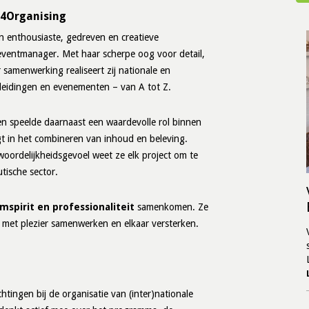
s4Organising
en enthousiaste, gedreven en creatieve
n eventmanager. Met haar scherpe oog voor detail,
 samenwerking realiseert zij nationale en
pleidingen en evenementen – van A tot Z.
en speelde daarnaast een waardevolle rol binnen
gt in het combineren van inhoud en beleving.
oordelijkheidsgevoel weet ze elk project om te
utische sector.
spirit en professionaliteit
samenkomen. Ze
n met plezier samenwerken en elkaar versterken.
htingen bij de organisatie van (inter)nationale