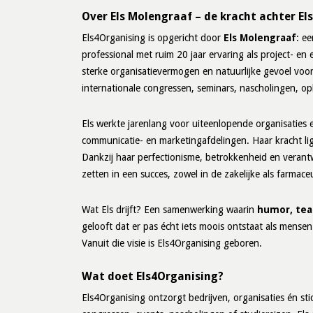
Over Els Molengraaf – de kracht achter El
Els4Organising is opgericht door
Els Molengraaf
: e
professional met ruim 20 jaar ervaring als project- e
sterke organisatievermogen en natuurlijke gevoel voor
internationale congressen, seminars, nascholingen, o
Els werkte jarenlang voor uiteenlopende organisaties 
communicatie- en marketingafdelingen. Haar kracht li
Dankzij haar perfectionisme, betrokkenheid en verantw
zetten in een succes, zowel in de zakelijke als farmace
Wat Els drijft? Een samenwerking waarin
humor, team
gelooft dat er pas écht iets moois ontstaat als mense
Vanuit die visie is Els4Organising geboren.
Wat doet Els4Organising?
Els4Organising ontzorgt bedrijven, organisaties én stic