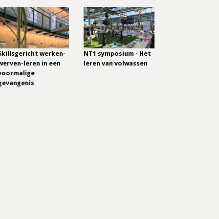
Skillsgericht werken-
NT1 symposium - Het
werven-leren in een
leren van volwassen
voormalige
gevangenis