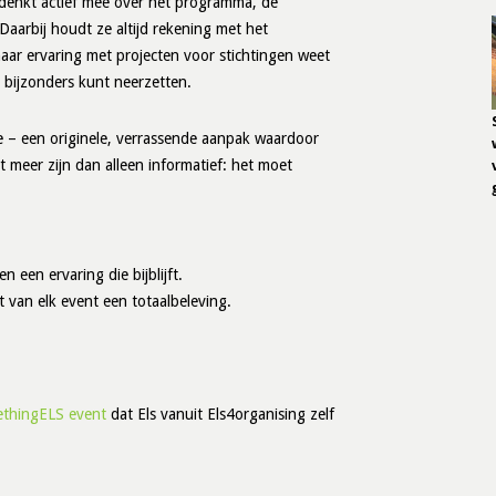
s denkt actief mee over het programma, de
Daarbij houdt ze altijd rekening met het
haar ervaring met projecten voor stichtingen weet
s bijzonders kunt neerzetten.
 – een originele, verrassende aanpak waardoor
 meer zijn dan alleen informatief: het moet
 een ervaring die bijblijft.
 van elk event een totaalbeleving.
ethingELS event
dat Els vanuit Els4organising zelf