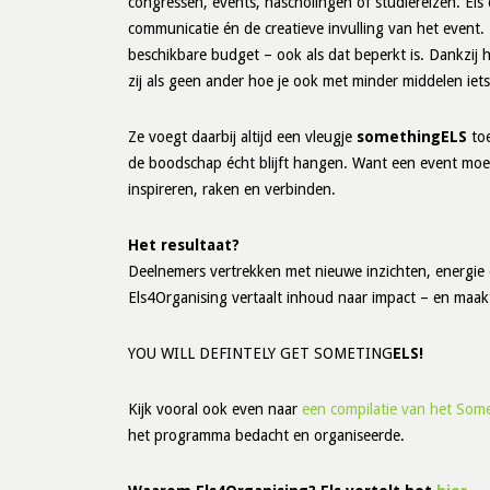
congressen, events, nascholingen of studiereizen. El
communicatie én de creatieve invulling van het event. 
beschikbare budget – ook als dat beperkt is. Dankzij 
zij als geen ander hoe je ook met minder middelen iet
Ze voegt daarbij altijd een vleugje
somethingELS
toe
de boodschap écht blijft hangen. Want een event moet
inspireren, raken en verbinden.
Het resultaat?
Deelnemers vertrekken met nieuwe inzichten, energie en
Els4Organising vertaalt inhoud naar impact – en maakt
YOU WILL DEFINTELY GET SOMETING
ELS!
Kijk vooral ook even naar
een compilatie van het Som
het programma bedacht en organiseerde.