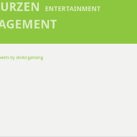
EURZEN
ENTERTAINMENT
NAGEMENT
eets by els4organising