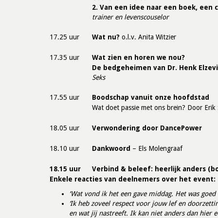
2. Van een idee naar een boek, een
trainer en levenscouselor
17.25 uur
Wat nu?
o.l.v. Anita Witzier
17.35 uur
Wat zien en horen we nou?
De bedgeheimen van Dr. Henk Elzevi
Seks
17.55 uur
Boodschap vanuit onze hoofdstad
Wat doet passie met ons brein? Door Erik
18.05 uur
Verwondering door DancePower
18.10 uur
Dankwoord
– Els Molengraaf
18.15 uur
Verbind & beleef: heerlijk anders
(b
Enkele reacties van deelnemers over het event:
‘Wat vond ik het een gave middag. Het was goed v
‘Ik heb zoveel respect voor jouw lef en doorzett
en wat jij nastreeft. Ik kan niet anders dan hier