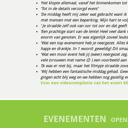
‘Het klopte
allemaal, vanaf het binnenkomen tot 
‘Tot in de details verzorgd event’
‘De middag heeft mij zeker wat gebracht want ik
met mensen met een beperking. Mijn hart te volg
‘ Je straalde zelf ook van oor tot oor en dat geef
‘Een prachtige start van de lente! Heel veel dan
enorm van genoten. Er was eigenlijk zoveel leuks
‘Wat een top evenement heb je neergezet. Alles k
hapje en drankje. In 1 woord: geweldig! Dit smaa
‘Wat een mooi event heb jij (weer) neergezet zeg
vele (vrouwen met name 😉 ) een voorbeeld aan 
‘Ik was er niet bij, maar het filmpje straalde zove
‘Wij hebben een fantastische middag gehad. Gewe
gingen echt blij weg en we hebben nog gezellig e
Voor een videocompilatie van het event kli
EVENEMENTEN
OPEN