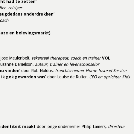
cht had te zetten’
ler, reiziger
 vreugdedans onderdrukken’
coach
auze en belevingsmarkt)
Jose Meulenbelt,
tekentaal therapeut, coach en
trainer
VOL
usanne Danielson,
auteur, trainer en levenscounselor
zou vinden
’
door Rob Noldus,
franchisenemer Home Instead Service
 ik gek geworden was’
door Louise de Ruiter,
CEO
en
oprichter Kids
 identiteit maakt
door jonge ondernemer
Philip Lamers,
directeur