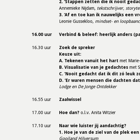
2. ‘Stappen zetten die ik nooit geda
Annemieke Nijdam,
tekstschrijver, storytel
3. ‘Af en toe kan ik nauwelijks een
Leonie Gussekloo,
mindset- en loopbaan
16.00 uur
Verbind & beleef: heerlijk anders
(p
16.30 uur
Zoek de spreker
Keuze uit:
A. Tekenen vanuit het hart
met Marie-
B. Visualisatie van je gedachtes
met S
C. ‘Nooit gedacht dat ik dit zó leuk 
D. ‘Er waren mensen die dachten dat
Lodge en De Jonge Ontdekker
16.55 uur
Zaalwissel
17.00 uur
Hoe dan?
o.l.v. Anita Witzier
17.10 uur
Naar wie luister jij aandachtig?
1. Hoe je van de ziel van de plek een
Gooiland Hilversum