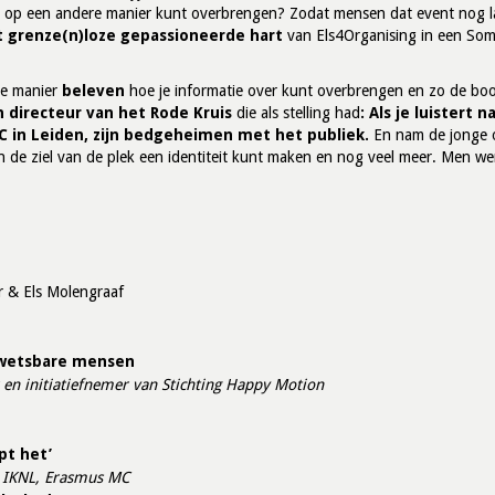
atie op een andere manier kunt overbrengen? Zodat mensen dat event nog 
 grenze(n)loze gepassioneerde hart
van Els4Organising in een Some
re manier
beleven
hoe je informatie over kunt overbrengen en zo de bo
n directeur van het Rode Kruis
die als stelling had
: Als je luistert 
C in Leiden, zijn bedgeheimen met het publiek.
En nam de jonge o
an de ziel van de plek een identiteit kunt maken en nog veel meer. Men w
r & Els Molengraaf
kwetsbare mensen
 en initiatiefnemer van Stichting Happy Motion
opt het’
r IKNL, Erasmus MC