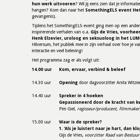
hun werk uitvoeren
? Wil jij eens zien dat je inform
hangen? Kom dan naar het
SomethingELS event Het
gevangenis).
Tijdens het SomethingELS-event ging men op een ande
inspirerende verhalen van o.a.
Gijs de Vries, voorhee
Henk Elzevier, uroloog en seksuoloog in het LUM
Hilversum, het publiek mee in zijn verhaal over hoe je v
interactie en veel beleving!
Het programma zag er als volgt uit:
14.00 uur
Kom, ervaar, verbind & beleef
14.30 uur
Opening
door dagvoorzitter Anita Witzie
14.40 uur
Spreker in 4 hoeken
Gepassioneerd door de kracht van 
Pim Giel
,
regisseur/producent, filmmaker
15.00 uur
Waar is de spreker?
1. ‘Als je luistert naar je hart, dan kl
Gijs de Vries,
voorzitter Raad van Bestuu