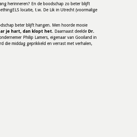
lang herinneren? En de boodschap zo beter blijft
thingELS locatie, t.w. De Lik in Utrecht (voormalige
odschap beter blijft hangen. Men hoorde mooie
naar je hart, dan klopt het
. Daarnaast deelde
Dr.
ndernemer Philip Lamers, eigenaar van Gooiland in
erd die middag geprikkeld en verrast met verhalen,