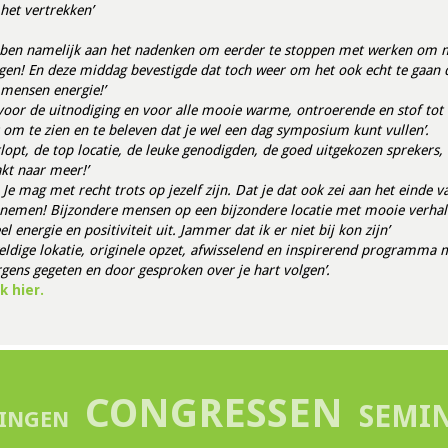
het vertrekken’
 ben namelijk aan het nadenken om eerder te stoppen met werken om mij
en! En deze middag bevestigde dat toch weer om het ook echt te gaan 
t mensen energie!’
k voor de uitnodiging en voor alle mooie warme, ontroerende en stof tot
 om te zien en te beleven dat je wel een dag symposium kunt vullen’.
lopt, de top locatie, de leuke genodigden, de goed uitgekozen sprekers, 
kt naar meer!’
. Je mag met recht trots op jezelf zijn. Dat je dat ook zei aan het eind
nemen! Bijzondere mensen op een bijzondere locatie met mooie verhal
el energie en positiviteit uit. Jammer dat ik er niet bij kon zijn’
ldige lokatie, originele opzet, afwisselend en inspirerend programma 
rgens gegeten en door gesproken over je hart volgen’.
k hier.
CONGRESSEN
SEMI
INGEN