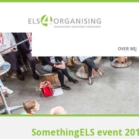
OVER MIJ
SomethingELS event 201