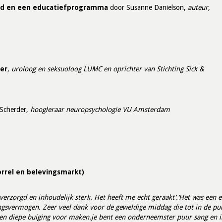
 cd en een educatiefprogramma
door Susanne Danielson,
auteur,
er
,
uroloog en seksuoloog LUMC en oprichter van Stichting Sick &
 Scherder,
hoogleraar neuropsychologie VU Amsterdam
orrel en belevingsmarkt)
erzorgd en inhoudelijk sterk. Het heeft me echt geraakt’.
‘Het was een 
ingsvermogen. Zeer veel dank voor de geweldige middag die tot in de punt
 een diepe buiging voor maken.je bent een onderneemster puur sang en ik 