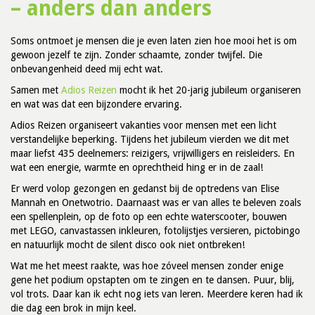
– anders dan anders
Soms ontmoet je mensen die je even laten zien hoe mooi het is om
gewoon jezelf te zijn. Zonder schaamte, zonder twijfel. Die
onbevangenheid deed mij echt wat.
Samen met
Adios Reizen
mocht ik het 20-jarig jubileum organiseren
en wat was dat een bijzondere ervaring.
Adios Reizen organiseert vakanties voor mensen met een licht
verstandelijke beperking. Tijdens het jubileum vierden we dit met
maar liefst 435 deelnemers: reizigers, vrijwilligers en reisleiders. En
wat een energie, warmte en oprechtheid hing er in de zaal!
Er werd volop gezongen en gedanst bij de optredens van Elise
Mannah en Onetwotrio. Daarnaast was er van alles te beleven zoals
een spellenplein, op de foto op een echte waterscooter, bouwen
met LEGO, canvastassen inkleuren, fotolijstjes versieren, pictobingo
en natuurlijk mocht de silent disco ook niet ontbreken!
Wat me het meest raakte, was hoe zóveel mensen zonder enige
gene het podium opstapten om te zingen en te dansen. Puur, blij,
vol trots. Daar kan ik echt nog iets van leren. Meerdere keren had ik
die dag een brok in mijn keel.