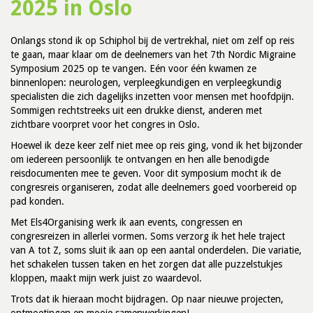
2025 in Oslo
Onlangs stond ik op Schiphol bij de vertrekhal, niet om zelf op reis
te gaan, maar klaar om de deelnemers van het 7th Nordic Migraine
Symposium 2025 op te vangen. Eén voor één kwamen ze
binnenlopen: neurologen, verpleegkundigen en verpleegkundig
specialisten die zich dagelijks inzetten voor mensen met hoofdpijn.
Sommigen rechtstreeks uit een drukke dienst, anderen met
zichtbare voorpret voor het congres in Oslo.
Hoewel ik deze keer zelf niet mee op reis ging, vond ik het bijzonder
om iedereen persoonlijk te ontvangen en hen alle benodigde
reisdocumenten mee te geven. Voor dit symposium mocht ik de
congresreis organiseren, zodat alle deelnemers goed voorbereid op
pad konden.
Met Els4Organising werk ik aan events, congressen en
congresreizen in allerlei vormen. Soms verzorg ik het hele traject
van A tot Z, soms sluit ik aan op een aantal onderdelen. Die variatie,
het schakelen tussen taken en het zorgen dat alle puzzelstukjes
kloppen, maakt mijn werk juist zo waardevol.
Trots dat ik hieraan mocht bijdragen. Op naar nieuwe projecten,